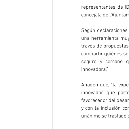
representantes de ID
concejala de l’Ajunta
Según declaraciones 
una herramienta muy ú
través de propuestas 
compartir quiénes son
seguro y cercano q
innovadora.”
Añaden que, “la exper
innovador, que part
favorecedor del desarr
y con la inclusión co
unánime se trasladó e