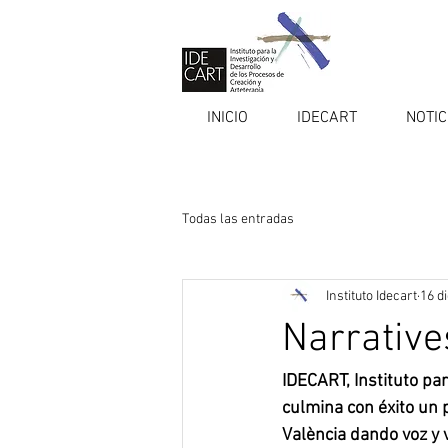
INICIO
IDECART
NOTIC
Todas las entradas
Instituto Idecart
16 d
Narrative
IDECART, Instituto par
culmina con éxito un 
València dando voz y v