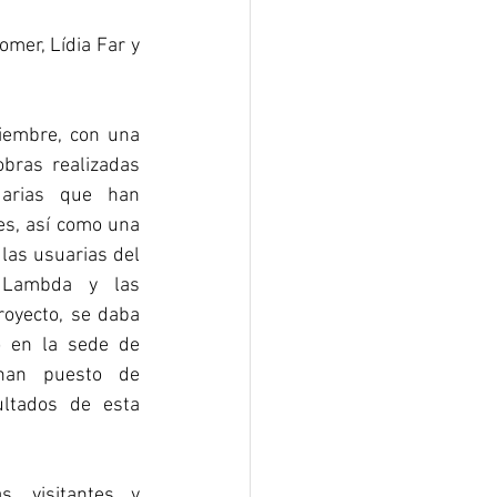
mer, Lídia Far y 
iembre, con una 
obras realizadas 
arias que han 
s, así como una 
as usuarias del 
e Lambda y las 
oyecto, se daba 
o en la sede de 
an puesto de 
ltados de esta 
s, visitantes y 