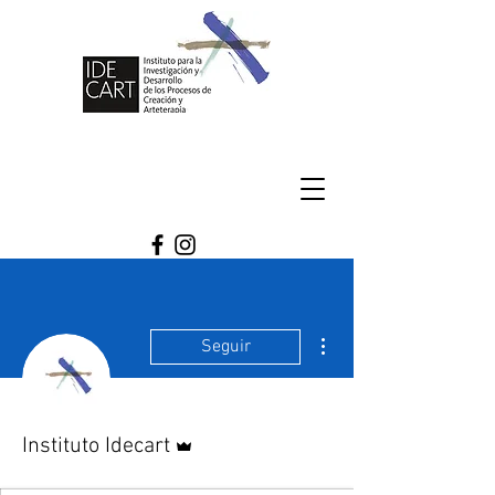
Más acciones
Seguir
Administrador
Instituto Idecart